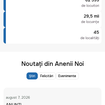
62 399
de locuitori
29,5 mii
de locuințe
45
de localități
Noutați din Anenii Noi
Știri
Felicitări
Evenimente
august 7, 2026
ANUNȚ!