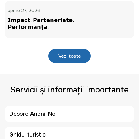
aprilie 27, 2026
𝗜𝗺𝗽𝗮𝗰𝘁. 𝗣𝗮𝗿𝘁𝗲𝗻𝗲𝗿𝗶𝗮𝘁𝗲.
𝗣𝗲𝗿𝗳𝗼𝗿𝗺𝗮𝗻𝘁̦𝗮̆.
Vezi toate
Servicii și informații importante
Despre Anenii Noi
Ghidul turistic