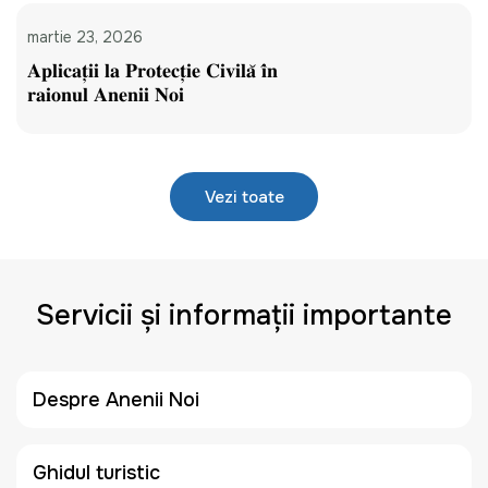
martie 23, 2026
𝐀𝐩𝐥𝐢𝐜𝐚𝐭̦𝐢𝐢 𝐥𝐚 𝐏𝐫𝐨𝐭𝐞𝐜𝐭̦𝐢𝐞 𝐂𝐢𝐯𝐢𝐥𝐚̆ 𝐢̂𝐧
𝐫𝐚𝐢𝐨𝐧𝐮𝐥 𝐀𝐧𝐞𝐧𝐢𝐢 𝐍𝐨𝐢
Vezi toate
Servicii și informații importante
Despre Anenii Noi
Ghidul turistic