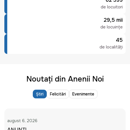
62 399
de locuitori
29,5 mii
de locuințe
45
de localități
Noutați din Anenii Noi
Știri
Felicitări
Evenimente
august 6, 2026
ANUNȚ!