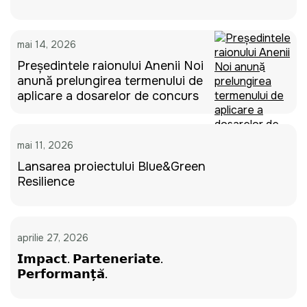
mai 14, 2026
Președintele raionului Anenii Noi
anunță prelungirea termenului de
aplicare a dosarelor de concurs
mai 11, 2026
Lansarea proiectului Blue&Green
Resilience
aprilie 27, 2026
𝗜𝗺𝗽𝗮𝗰𝘁. 𝗣𝗮𝗿𝘁𝗲𝗻𝗲𝗿𝗶𝗮𝘁𝗲.
𝗣𝗲𝗿𝗳𝗼𝗿𝗺𝗮𝗻𝘁̦𝗮̆.