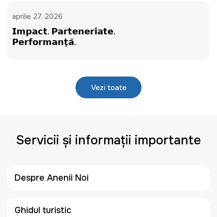
aprilie 27, 2026
𝗜𝗺𝗽𝗮𝗰𝘁. 𝗣𝗮𝗿𝘁𝗲𝗻𝗲𝗿𝗶𝗮𝘁𝗲.
𝗣𝗲𝗿𝗳𝗼𝗿𝗺𝗮𝗻𝘁̦𝗮̆.
Vezi toate
Servicii și informații importante
Despre Anenii Noi
Ghidul turistic