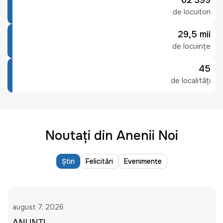
62 399
de locuitori
29,5 mii
de locuințe
45
de localități
Noutați din Anenii Noi
Știri
Felicitări
Evenimente
august 7, 2026
ANUNȚ!