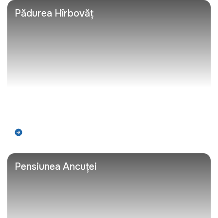
Pădurea Hîrbovăț
Află mai mult
Pensiunea Ancuței