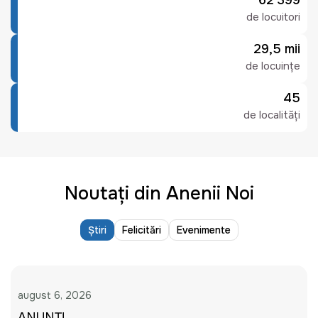
62 399
de locuitori
29,5 mii
de locuințe
45
de localități
Noutați din Anenii Noi
Știri
Felicitări
Evenimente
august 6, 2026
ANUNȚ!