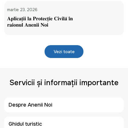
martie 23, 2026
𝐀𝐩𝐥𝐢𝐜𝐚𝐭̦𝐢𝐢 𝐥𝐚 𝐏𝐫𝐨𝐭𝐞𝐜𝐭̦𝐢𝐞 𝐂𝐢𝐯𝐢𝐥𝐚̆ 𝐢̂𝐧
𝐫𝐚𝐢𝐨𝐧𝐮𝐥 𝐀𝐧𝐞𝐧𝐢𝐢 𝐍𝐨𝐢
Vezi toate
Servicii și informații importante
Despre Anenii Noi
Ghidul turistic