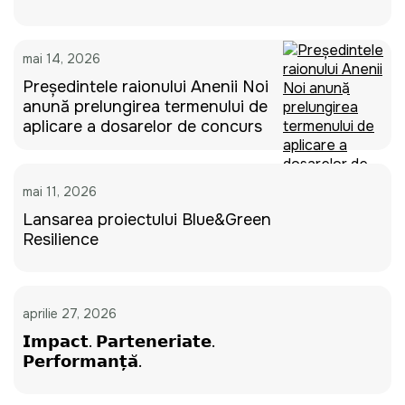
mai 14, 2026
Președintele raionului Anenii Noi
anunță prelungirea termenului de
aplicare a dosarelor de concurs
mai 11, 2026
Lansarea proiectului Blue&Green
Resilience
aprilie 27, 2026
𝗜𝗺𝗽𝗮𝗰𝘁. 𝗣𝗮𝗿𝘁𝗲𝗻𝗲𝗿𝗶𝗮𝘁𝗲.
𝗣𝗲𝗿𝗳𝗼𝗿𝗺𝗮𝗻𝘁̦𝗮̆.