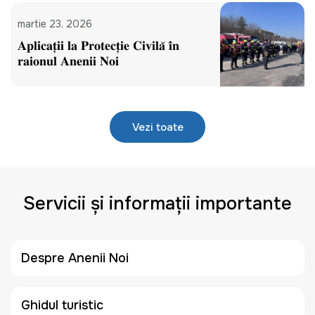
martie 23, 2026
𝐀𝐩𝐥𝐢𝐜𝐚𝐭̦𝐢𝐢 𝐥𝐚 𝐏𝐫𝐨𝐭𝐞𝐜𝐭̦𝐢𝐞 𝐂𝐢𝐯𝐢𝐥𝐚̆ 𝐢̂𝐧
𝐫𝐚𝐢𝐨𝐧𝐮𝐥 𝐀𝐧𝐞𝐧𝐢𝐢 𝐍𝐨𝐢
Vezi toate
Servicii și informații importante
Despre Anenii Noi
Ghidul turistic