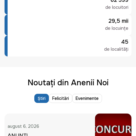
62 399
de locuitori
29,5 mii
de locuințe
45
de localități
Noutați din Anenii Noi
Știri
Felicitări
Evenimente
august 6, 2026
ANUNȚ!