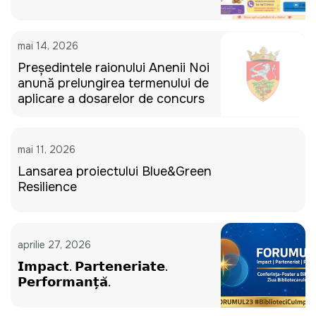
mai 14, 2026
Președintele raionului Anenii Noi
anunță prelungirea termenului de
aplicare a dosarelor de concurs
mai 11, 2026
Lansarea proiectului Blue&Green
Resilience
aprilie 27, 2026
𝗜𝗺𝗽𝗮𝗰𝘁. 𝗣𝗮𝗿𝘁𝗲𝗻𝗲𝗿𝗶𝗮𝘁𝗲.
𝗣𝗲𝗿𝗳𝗼𝗿𝗺𝗮𝗻𝘁̦𝗮̆.