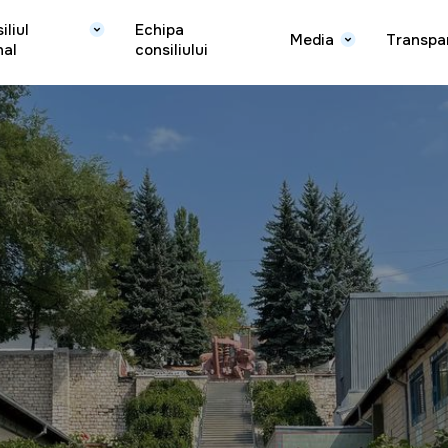
iliul
Echipa
Media
Transpa
nal
consiliului