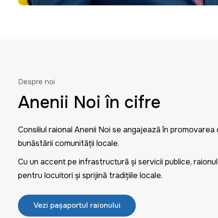
Despre noi
Anenii Noi în cifre
Consiliul raional Anenii Noi se angajează în promovarea d
bunăstării comunității locale.
Cu un accent pe infrastructură și servicii publice, raion
pentru locuitori și sprijină tradițiile locale.
Vezi pașaportul raionului