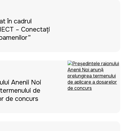
t în cadrul
NECT – Conectați
oamenilor”
ului Anenii Noi
 termenului de
or de concurs