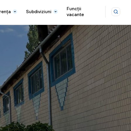
Funcții
rența
Subdiviziuni
vacante