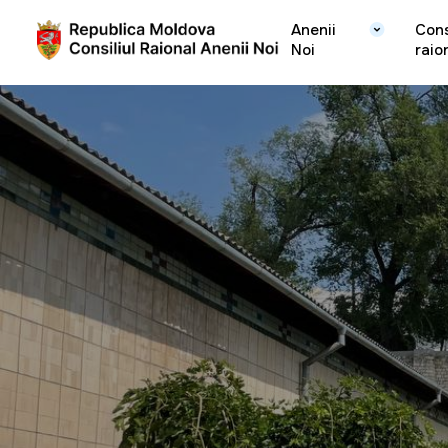
Anenii
Cons
Noi
raio