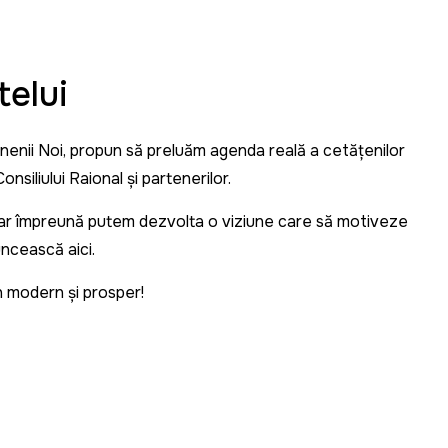
telui
Anenii Noi, propun să preluăm agenda reală a cetățenilor
onsiliului Raional și partenerilor.
 iar împreună putem dezvolta o viziune care să motiveze
uncească aici.
n modern și prosper!