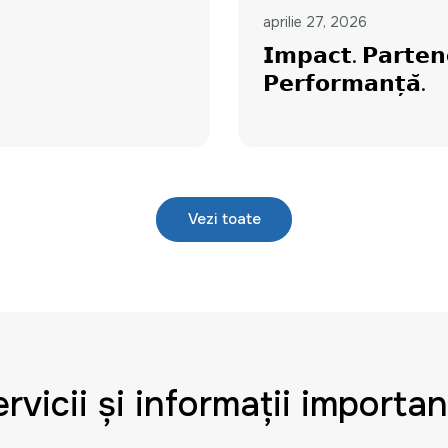
aprilie 27, 2026
𝗜𝗺𝗽𝗮𝗰𝘁. 𝗣𝗮𝗿𝘁𝗲𝗻
𝗣𝗲𝗿𝗳𝗼𝗿𝗺𝗮𝗻𝘁̦𝗮̆.
Vezi toate
rvicii și informații importa