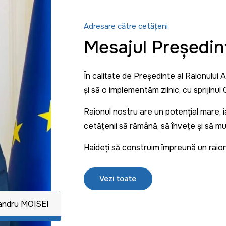
Adresare către cetățeni
Mesajul Președin
În calitate de Președinte al Raionului 
și să o implementăm zilnic, cu sprijinul C
Raionul nostru are un potențial mare,
cetățenii să rămână, să învețe și să m
Haideți să construim împreună un raio
Vezi toate
xandru MOISEI