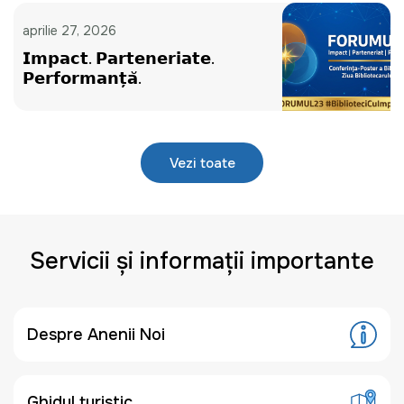
aprilie 27, 2026
𝗜𝗺𝗽𝗮𝗰𝘁. 𝗣𝗮𝗿𝘁𝗲𝗻𝗲𝗿𝗶𝗮𝘁𝗲.
𝗣𝗲𝗿𝗳𝗼𝗿𝗺𝗮𝗻𝘁̦𝗮̆.
Vezi toate
Servicii și informații importante
Despre Anenii Noi
Ghidul turistic