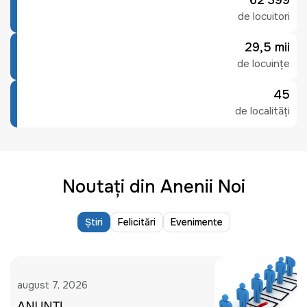
62 399
de locuitori
29,5 mii
de locuințe
45
de localități
Noutați din Anenii Noi
Știri
Felicitări
Evenimente
august 7, 2026
ANUNȚ!