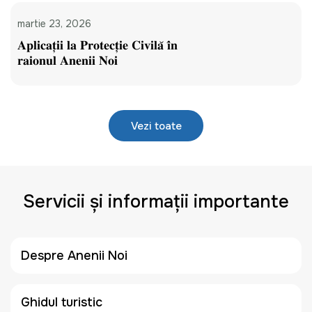
martie 23, 2026
𝐀𝐩𝐥𝐢𝐜𝐚𝐭̦𝐢𝐢 𝐥𝐚 𝐏𝐫𝐨𝐭𝐞𝐜𝐭̦𝐢𝐞 𝐂𝐢𝐯𝐢𝐥𝐚̆ 𝐢̂𝐧
𝐫𝐚𝐢𝐨𝐧𝐮𝐥 𝐀𝐧𝐞𝐧𝐢𝐢 𝐍𝐨𝐢
Vezi toate
Servicii și informații importante
Despre Anenii Noi
Ghidul turistic