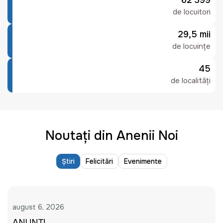
62 399
de locuitori
29,5 mii
de locuințe
45
de localități
Noutați din Anenii Noi
Știri
Felicitări
Evenimente
august 6, 2026
ANUNȚ!