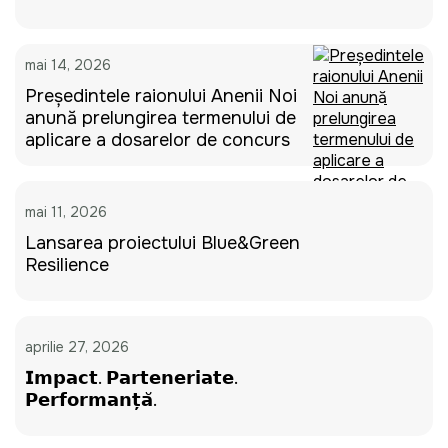
mai 14, 2026
Președintele raionului Anenii Noi
anunță prelungirea termenului de
aplicare a dosarelor de concurs
mai 11, 2026
Lansarea proiectului Blue&Green
Resilience
aprilie 27, 2026
𝗜𝗺𝗽𝗮𝗰𝘁. 𝗣𝗮𝗿𝘁𝗲𝗻𝗲𝗿𝗶𝗮𝘁𝗲.
𝗣𝗲𝗿𝗳𝗼𝗿𝗺𝗮𝗻𝘁̦𝗮̆.