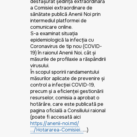
desfăşurat şedinţa extraordinară
a Comisiei extraordinare de
sănătate publică Anenii Noi prin
intermediul platformei de
comunicare online.
S-a examinat situaţia
epidemiologică la infecţia cu
Coronavirus de tip nou (COVID-
19) în raionul Anenii Noi, cât şi
măsurile de profilaxie a răspândirii
virusului.
În scopul sporirii randamentului
măsurilor aplicate de prevenire şi
control a infecţiei COVID-19,
precum şi a eficienţei gestionării
resurselor, comisia a aprobat o
hotărâre, care este publicată pe
pagina oficială a Consiliului raional
(poate fi accesată aici
https://anenii-noi.md/
…/Hotararea-Comisiei…
…)