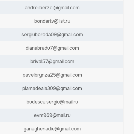
andrei.berzoi@gmail.com
bondari.v@list.ru
sergiuboroda09@gmail.com
dianabradu7@gmail.com
brival57@gmail.com
pavelbrynza25@gmail.com
plamadeala309@gmail.com
budescu.sergiu@mail.ru
evm969@mail.ru
ganughenadie@gmail.com