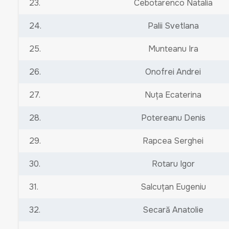
23.
Cebotarenco Natalia
24.
Palii Svetlana
25.
Munteanu Ira
26.
Onofrei Andrei
27.
Nuța Ecaterina
28.
Potereanu Denis
29.
Rapcea Serghei
30.
Rotaru Igor
31.
Salcuțan Eugeniu
32.
Secară Anatolie