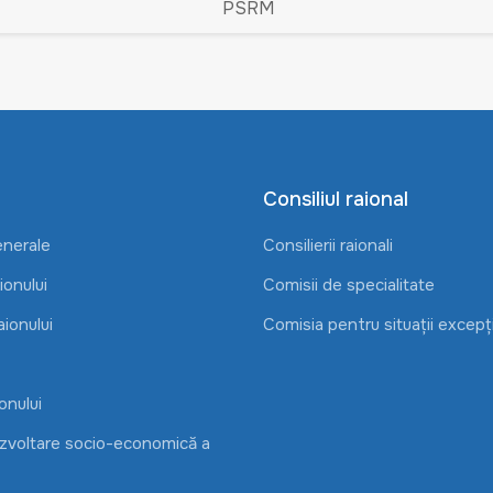
PSRM
Consiliul raional
enerale
Consilierii raionali
onului
Comisii de specialitate
aionului
Comisia pentru situații excepț
onului
ezvoltare socio-economică a