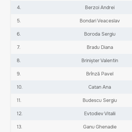
4.
Berzoi Andrei
5.
Bondari Veaceslav
6.
Boroda Sergiu
7.
Bradu Diana
8.
Brinișter Valentin
9.
Brînză Pavel
10.
Catan Ana
11.
Budescu Sergiu
12.
Evtodiev Vitalii
13.
Ganu Ghenadie