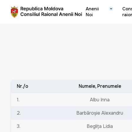
Anenii
Cons
Noi
raio
Nr./o
Numele, Prenumele
1.
Albu Inna
2.
Barbăroşie Alexandru
3.
Beglița Lidia