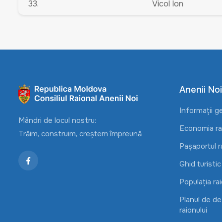
33.
Vicol Ion
Anenii Noi
Informații g
Mândri de locul nostru:
Economia rai
Trăim, construim, creștem împreună
Pașaportul r
Ghid turistic
Populația rai
Planul de d
raionului