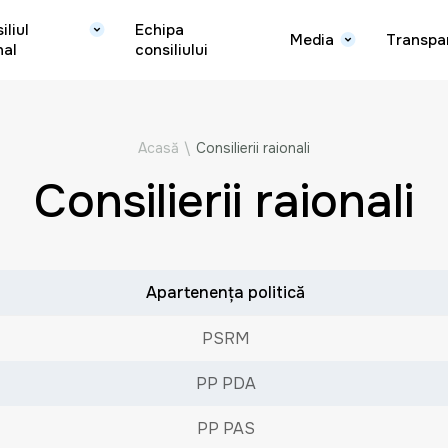
iliul
Echipa
Media
Transpa
nal
consiliului
Acasă
\
Consilierii raionali
Consilierii raionali
Apartenența politică
PSRM
PP PDA
PP PAS