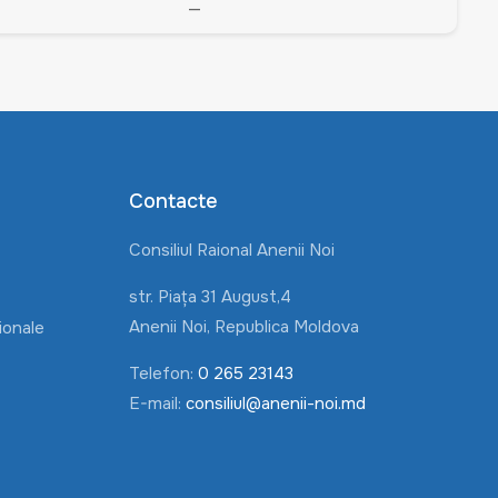
—
Contacte
Consiliul Raional Anenii Noi
str. Piața 31 August,4
Anenii Noi, Republica Moldova
ionale
Telefon:
0 265 23143
E-mail:
consiliul@anenii-noi.md