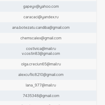
gapeyv@yahoo.com
caracaci@yandex.ru
ana.botezatu.candiba@gmail.com
chemscalex@gmail.com
costivica@mail.ru
v.costin83@gmail.com
olga.creciun65@mail.ru
alexcuflic8210@gmail.com
lana_977@mail.ru
7435348@gmail.com