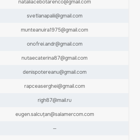
nataliacebotarenco@gmail.com
svetlanapalii@gmail.com
munteanuira1975@gmail.com
onofrei.andr@gmail.com
nutaecaterina87@gmail.com
denispotereanu@gmail.com
rapceaserghei@gmail.com
righ87@mail.ru
eugen.salcuțan@salamercom.com
—