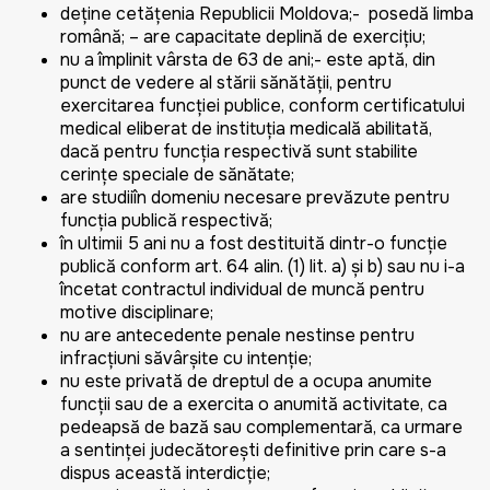
deține cetățenia Republicii Moldova;- posedă limba
română; – are capacitate deplină de exercițiu;
nu a împlinit vârsta de 63 de ani;- este aptă, din
punct de vedere al stării sănătății, pentru
exercitarea funcției publice, conform certificatului
medical eliberat de instituția medicală abilitată,
dacă pentru funcția respectivă sunt stabilite
cerințe speciale de sănătate;
are studiiîn domeniu necesare prevăzute pentru
funcția publică respectivă;
în ultimii 5 ani nu a fost destituită dintr-o funcție
publică conform art. 64 alin. (1) lit. a) și b) sau nu i-a
încetat contractul individual de muncă pentru
motive disciplinare;
nu are antecedente penale nestinse pentru
infracțiuni săvârșite cu intenție;
nu este privată de dreptul de a ocupa anumite
funcții sau de a exercita o anumită activitate, ca
pedeapsă de bază sau complementară, ca urmare
a sentinței judecătorești definitive prin care s-a
dispus această interdicție;