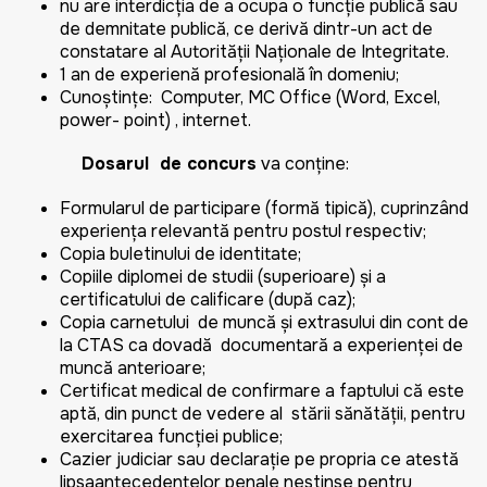
nu are interdicția de a ocupa o funcție publică sau
de demnitate publică, ce derivă dintr-un act de
constatare al Autorității Naționale de Integritate.
1 an de experiență profesională în domeniu;
Cunoştinţe: Computer, MC Office (Word, Excel,
power- point) , internet.
Dosarul de concurs
va conţine:
Formularul de participare (formă tipică), cuprinzând
experienţa relevantă pentru postul respectiv;
Copia buletinului de identitate;
Copiile diplomei de studii (superioare) şi a
certificatului de calificare (după caz);
Copia carnetului de muncă și extrasului din cont de
la CTAS ca dovadă documentară a experienţei de
muncă anterioare;
Certificat medical de confirmare a faptului că este
aptă, din punct de vedere al stării sănătăţii, pentru
exercitarea funcţiei publice;
Cazier judiciar sau declarație pe propria ce atestă
lipsaantecedentelor penale nestinse pentru