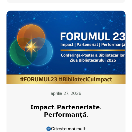
aprilie 27, 2026
𝗜𝗺𝗽𝗮𝗰𝘁. 𝗣𝗮𝗿𝘁𝗲𝗻𝗲𝗿𝗶𝗮𝘁𝗲.
𝗣𝗲𝗿𝗳𝗼𝗿𝗺𝗮𝗻𝘁̦𝗮̆.
Citește mai mult