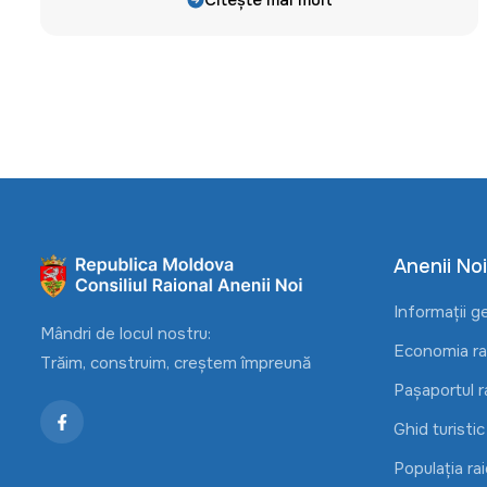
Citește mai mult
Anenii Noi
Informații g
Mândri de locul nostru:
Economia rai
Trăim, construim, creștem împreună
Pașaportul r
Ghid turistic
Populația rai