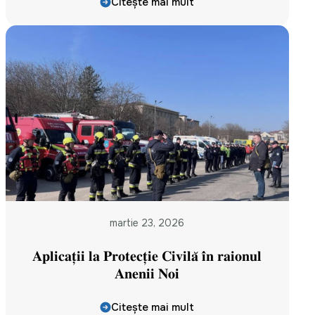
Citește mai mult
martie 23, 2026
𝐀𝐩𝐥𝐢𝐜𝐚𝐭̦𝐢𝐢 𝐥𝐚 𝐏𝐫𝐨𝐭𝐞𝐜𝐭̦𝐢𝐞 𝐂𝐢𝐯𝐢𝐥𝐚̆ 𝐢̂𝐧 𝐫𝐚𝐢𝐨𝐧𝐮𝐥
𝐀𝐧𝐞𝐧𝐢𝐢 𝐍𝐨𝐢
Citește mai mult