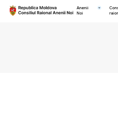
Anenii
Cons
Noi
raio