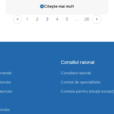
Citește mai mult
<
1
2
3
4
5
…
26
>
Consiliul raional
enerale
Consilierii raionali
onului
Comisii de specialitate
aionului
Comisia pentru situații excepț
onului