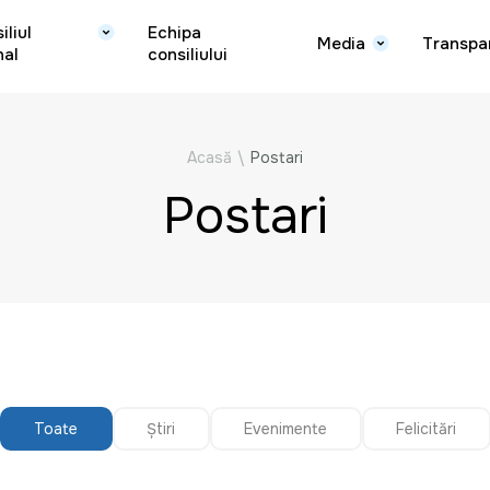
iliul
Echipa
Media
Transpa
nal
consiliului
Acasă
\
Postari
Postari
Toate
Știri
Evenimente
Felicitări