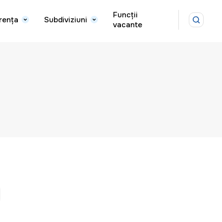
Funcții
rența
Subdiviziuni
vacante