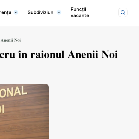
Funcții
rența
Subdiviziuni
vacante
𝐥 𝐀𝐧𝐞𝐧𝐢𝐢 𝐍𝐨𝐢
𝐜𝐫𝐮 𝐢̂𝐧 𝐫𝐚𝐢𝐨𝐧𝐮𝐥 𝐀𝐧𝐞𝐧𝐢𝐢 𝐍𝐨𝐢