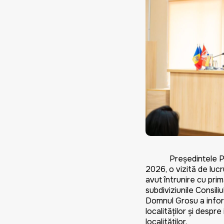
Președintele Parlame
2026, o vizită de lucr
avut întrunire cu prima
subdiviziunile Consiliul
Domnul Grosu a infor
localităților și despr
localităților.