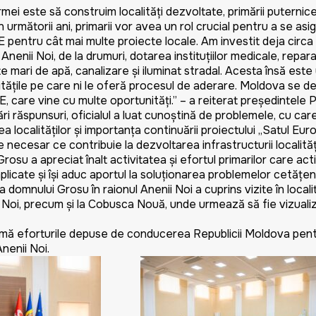
este să construim localități dezvoltate, primării puternice ș
 următorii ani, primarii vor avea un rol crucial pentru a se as
E pentru cât mai multe proiecte locale. Am investit deja circa 1 
nenii Noi, de la drumuri, dotarea instituțiilor medicale, reparaț
cte mari de apă, canalizare și iluminat stradal. Acesta însă est
itățile pe care ni le oferă procesul de aderare. Moldova se de
, care vine cu multe oportunități.” – a reiterat președintele 
ăspunsuri, oficialul a luat cunoștință de problemele, cu car
rea localităților și importanța continuării proiectului „Satul E
necesar ce contribuie la dezvoltarea infrastructurii localități
rosu a apreciat înalt activitatea și efortul primarilor care ac
licate și își aduc aportul la soluționarea problemelor cetățeni
nului Grosu în raionul Anenii Noi a cuprins vizite în localit
ii Noi, precum și la Cobusca Nouă, unde urmează să fie vizuali
rmă eforturile depuse de conducerea Republicii Moldova pen
Anenii Noi.