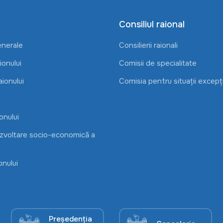
Consiliul raional
enerale
Consilierii raionali
onului
Comisii de specialitate
aionului
Comisia pentru situații excepț
onului
ezvoltare socio-economică a
onului
Președenția