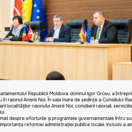
ntului Republicii Moldova, domnul Igor Grosu, a întreprins 
u în raionul Anenii Noi. În sala mare de ședințe a Consiliului R
rii localităților raionului Anenii Noi, consilierii raionali, servic
ui.
mat despre eforturile și programele guvernamentale întru sus
e importanța reformei administrației publice locale, inclusiv a