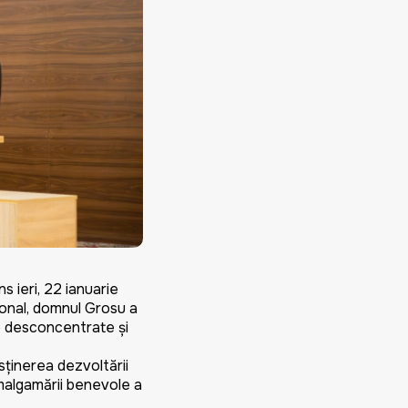
ieri, 22 ianuarie
aional, domnul Grosu a
iile desconcentrate și
ținerea dezvoltării
 amalgamării benevole a