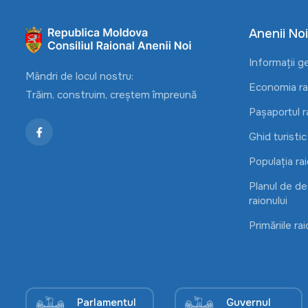
Anenii Noi
Informații g
Mândri de locul nostru:
Economia rai
Trăim, construim, creștem împreună
Pașaportul r
Ghid turistic
Populația rai
Planul de d
raionului
Primăriile rai
Parlamentul
Guvernul