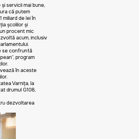
i servicii mai bune,
igura că putem
miliard de lei în
ia școlilor și
e un procent mic
zvoltă acum, inclusiv
Parlamentului.
e se confruntă
uropean”, program
lor.
tivează în aceste
lor.
atea Varnița, la
zat drumul G108,
tru dezvoltarea