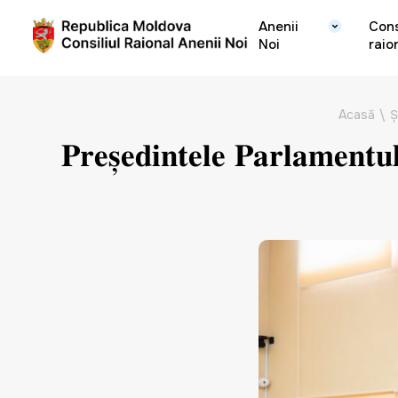
Anenii
Cons
Noi
raio
Acasă
\
Ș
𝐏𝐫𝐞𝐬̦𝐞𝐝𝐢𝐧𝐭𝐞𝐥𝐞 𝐏𝐚𝐫𝐥𝐚𝐦𝐞𝐧𝐭𝐮