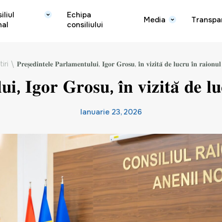
iliul
Echipa
Media
Transpa
nal
consiliului
tiri
\
𝐏𝐫𝐞𝐬̦𝐞𝐝𝐢𝐧𝐭𝐞𝐥𝐞 𝐏𝐚𝐫𝐥𝐚𝐦𝐞𝐧𝐭𝐮𝐥𝐮𝐢, 𝐈𝐠𝐨𝐫 𝐆𝐫𝐨𝐬𝐮, 𝐢̂𝐧 𝐯𝐢𝐳𝐢𝐭𝐚̆ 𝐝𝐞 𝐥𝐮𝐜𝐫𝐮 𝐢̂𝐧 𝐫𝐚𝐢𝐨𝐧𝐮
𝐮𝐢, 𝐈𝐠𝐨𝐫 𝐆𝐫𝐨𝐬𝐮, 𝐢̂𝐧 𝐯𝐢𝐳𝐢𝐭𝐚̆ 𝐝𝐞 𝐥
Ianuarie 23, 2026