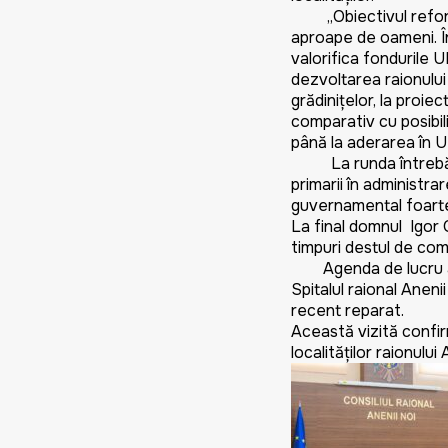
„Obiectivul reformei 
aproape de oameni. În
valorifica fondurile U
dezvoltarea raionului A
grădinițelor, la proie
comparativ cu posibil
până la aderarea în UE
La runda întrebări r
primarii în administra
guvernamental foarte 
La final domnul Igor G
timpuri destul de comp
Agenda de lucru a dom
Spitalul raional Anen
recent reparat.
Această vizită confi
localităților raionului 