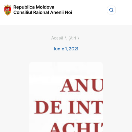
Acasă
\
Știri
\
Iunie 1, 2021