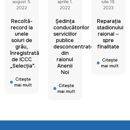
august 5,
aprilie 1,
iulie 19,
2022
2022
2023
Recoltă-
Ședința
Reparația
record la
conducătorilor
stadionului
unele
serviciilor
raional –
soiuri de
publice
spre
grâu,
desconcentrate
finalitate
înregistrată
din
de ICCC
raionul
Citește
„Selecția”.
Anenii
mai mult
Noi
Citește
mai mult
Citește
mai mult