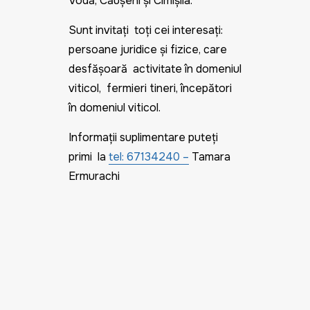
Vodă, Căușeni și Cimișlia.
Sunt invitați toți cei interesați:
persoane juridice și fizice, care
desfășoară activitate în domeniul
viticol, fermieri tineri, începători
în domeniul viticol.
Informații suplimentare puteți
primi la
tel: 67134240 –
Tamara
Ermurachi