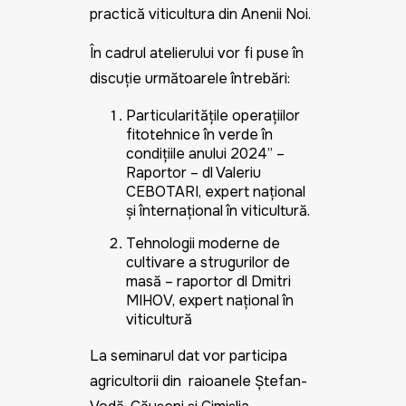
practică viticultura din Anenii Noi.
În cadrul atelierului vor fi puse în
discuție următoarele întrebări:
Particularitățile operațiilor
fitotehnice în verde în
condițiile anului 2024” –
Raportor – dl Valeriu
CEBOTARI, expert național
și înternațional în viticultură.
Tehnologii moderne de
cultivare a strugurilor de
masă – raportor dl Dmitri
MIHOV, expert național în
viticultură
La seminarul dat vor participa
agricultorii din raioanele Ștefan-