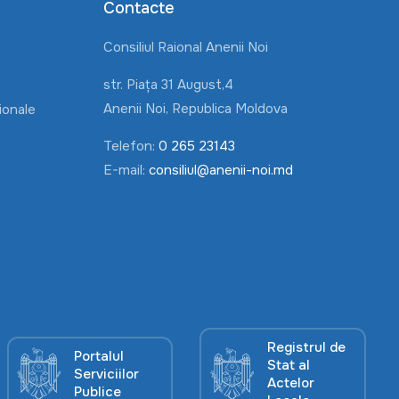
Contacte
Consiliul Raional Anenii Noi
str. Piața 31 August,4
Anenii Noi, Republica Moldova
ionale
Telefon:
0 265 23143
E-mail:
consiliul@anenii-noi.md
Registrul de
Portalul
Stat al
Serviciilor
Actelor
Publice