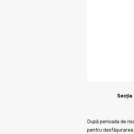
Secția 
După perioada de risc 
pentru desfășurarea lu