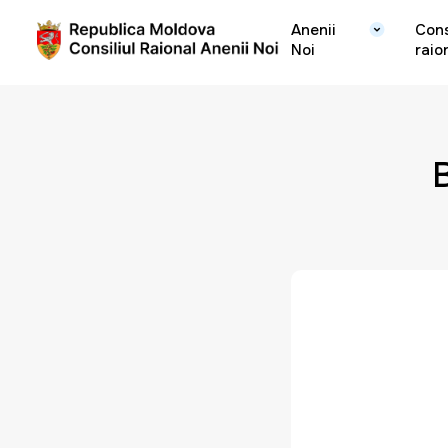
Anenii
Cons
Noi
raio