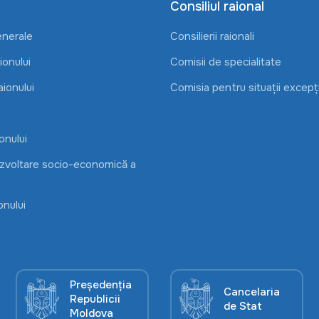
Consiliul raional
enerale
Consilierii raionali
onului
Comisii de specialitate
aionului
Comisia pentru situații excepț
onului
ezvoltare socio-economică a
onului
Președenția
Cancelaria
Republicii
de Stat
Moldova