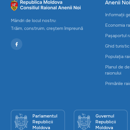
Anenii Noi
Informații g
Mândri de locul nostru:
Economia rai
Trăim, construim, creștem împreună
Pașaportul r
Ghid turistic
Populația rai
Planul de d
raionului
Primăriile rai
Parlamentul
Guvernul
Republicii
Republicii
Moldova
Moldova