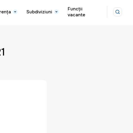
Funcții
rența
Subdiviziuni
vacante
1