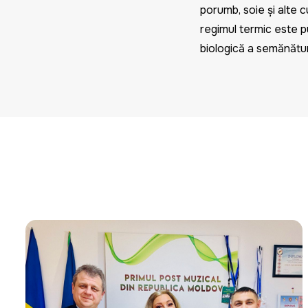
porumb, soie şi alte c
regimul termic este p
biologică a semănătur