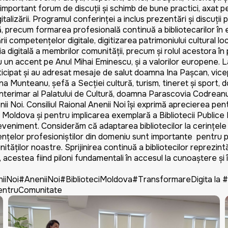
important forum de discuții și schimb de bune practici, axat pe 
gitalizării. Programul conferinței a inclus prezentări și discuți
, precum formarea profesională continuă a bibliotecarilor în er
i competențelor digitale, digitizarea patrimoniului cultural loc
ția digitală a membrilor comunității, precum și rolul acestora î
cu un accent pe Anul Mihai Eminescu, și a valorilor europene.
icipat și au adresat mesaje de salut doamna Ina Pașcan, vice
a Munteanu, șefă a Secției cultură, turism, tineret și sport,
interimar al Palatului de Cultură, doamna Parascovia Codrean
i Noi. Consiliul Raional Anenii Noi își exprimă aprecierea pentru
i Moldova și pentru implicarea exemplară a Bibliotecii Publice 
veniment. Considerăm că adaptarea bibliotecilor la cerințele e
elor profesioniștilor din domeniu sunt importante pentru pr
ităților noastre. Sprijinirea continuă a bibliotecilor reprezint
, acestea fiind piloni fundamentali în accesul la cunoaștere și
niiNoi#AneniiNoi#BiblioteciMoldova#TransformareDigita la #C
entruComunitate