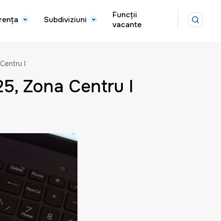
Funcții
rența
Subdiviziuni
vacante
 Centru I
025, Zona Centru I