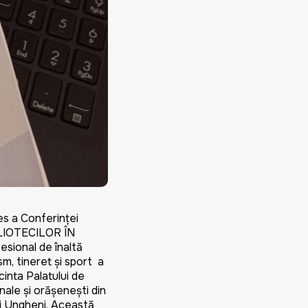
es a Conferinței
IBLIOTECILOR ÎN
ional de înaltă
sm, tineret și sport a
cinta Palatului de
onale și orășenești din
 și Ungheni. Această