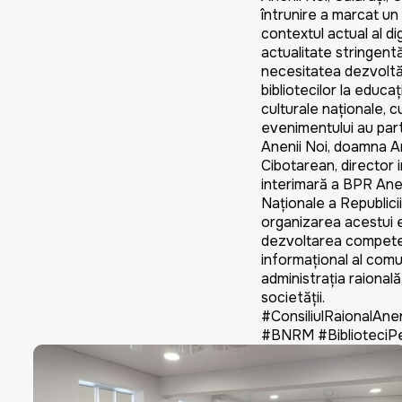
întrunire a marcat un 
contextul actual al di
actualitate stringentă
necesitatea dezvoltări
bibliotecilor la educa
culturale naționale, 
evenimentului au part
Anenii Noi, doamna An
Cibotarean, director 
interimară a BPR Aneni
Naționale a Republici
organizarea acestui e
dezvoltarea competenț
informațional al comun
administrația raională
societății.
#ConsiliulRaionalAne
#BNRM #BiblioteciP