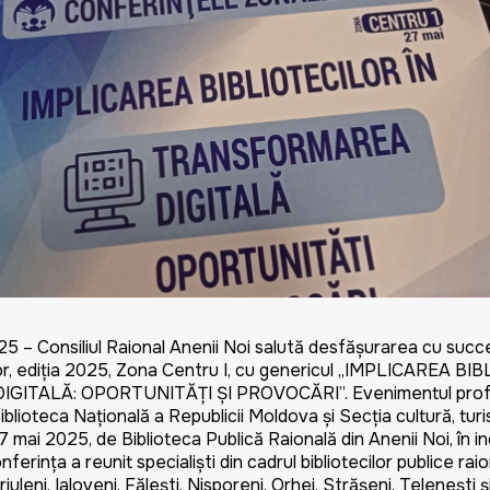
25 – Consiliul Raional Anenii Noi salută desfășurarea cu succ
ilor, ediția 2025, Zona Centru I, cu genericul „IMPLICAREA B
TALĂ: OPORTUNITĂȚI ȘI PROVOCĂRI”. Evenimentul profes
iblioteca Națională a Republicii Moldova și Secția cultură, turi
7 mai 2025, de Biblioteca Publică Raională din Anenii Noi, în in
nferința a reunit specialiști din cadrul bibliotecilor publice rai
Criuleni, Ialoveni, Fălești, Nisporeni, Orhei, Strășeni, Telenești