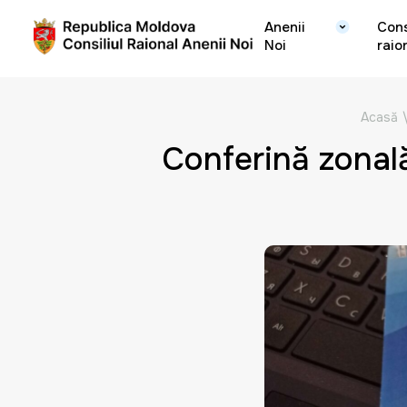
Anenii
Cons
Noi
raio
Acasă
Conferință zonală