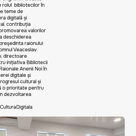
rolul bibliotecilor în
i pe teme de
a digitală și
al, contribuția
n promovarea valorilor
 La deschiderea
președinta raionului
 domnul Veaceslav
u, directoare
 inițiativa Bibliotecii
Raionale Anenii Noi în
rei digitale și
ogresul cultural și
ă o prioritate pentru
 în dezvoltarea
ulturaDigitala