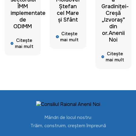
ÎMM
Ștefan
Gradiniței-
implementate
cel Mare
Creșă
de
și Sfânt
„Izvoraș”
ODIMM
din
or.Anenii
Citește
Noi
mai mult
Citește
mai mult
Citește
mai mult
Mândri de locul nostru:
Trăim, construim, creștem împreună