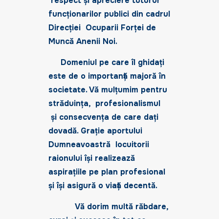
respect și apreciere tuturor
funcționarilor publici din cadrul
Direcţiei Ocuparii Forţei de
Muncă Anenii Noi.
Domeniul pe care îl ghidaţi
este de o importanţă majoră în
societate. Vă mulţumim pentru
străduinţa, profesionalismul
şi consecvenţa de care daţi
dovadă. Graţie aportului
Dumneavoastră locuitorii
raionului îşi realizează
aspiraţiile pe plan profesional
şi îşi asigură o viaţă decentă.
Vă dorim multă răbdare,