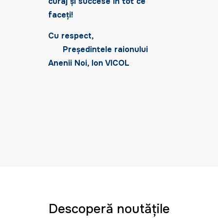
curaj şi succese în tot ce
faceţi!
Cu respect,
Președintele raionului
Anenii Noi, Ion VICOL
Descoperă noutățile