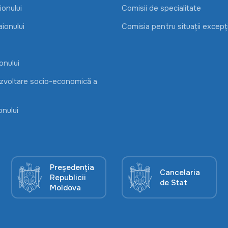
onului
Comisii de specialitate
aionului
Comisia pentru situații excepț
onului
ezvoltare socio-economică a
onului
Președenția
Cancelaria
Republicii
de Stat
Moldova