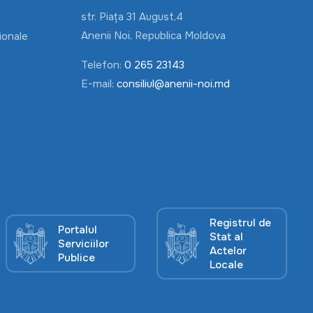
str. Piața 31 August,4
Anenii Noi, Republica Moldova
ionale
Telefon:
0 265 23143
E-mail:
consiliul@anenii-noi.md
Registrul de
Portalul
Stat al
Serviciilor
Actelor
Publice
Locale