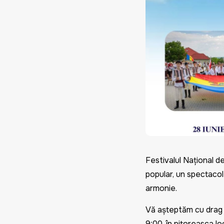
Festivalul Naţional d
popular, un spectacol 
armonie.
Vă așteptăm cu drag la
9:00, în pitoreasca lo