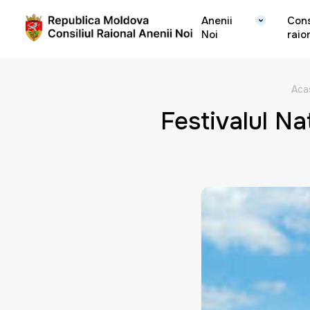
Anenii
Cons
Noi
raio
Aca
Festivalul Na