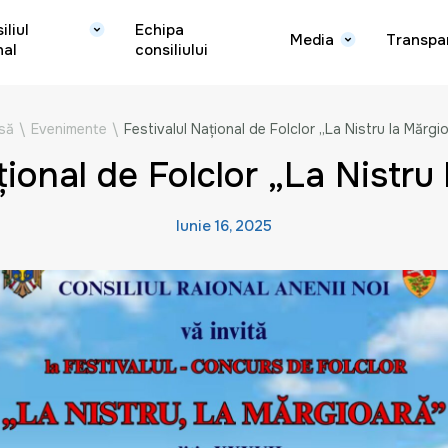
iliul
Echipa
Media
Transpa
nal
consiliului
să
\
Evenimente
\
Festivalul Naţional de Folclor „La Nistru la Mărgi
ţional de Folclor „La Nistru
Iunie 16, 2025