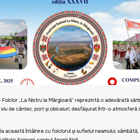
e Folclor „La Nistru la Mărgioară” reprezintă o adevărată săr
viu de cântec, port și obiceiuri, desfășurat într-o atmosferă d
 această întâlnire cu folclorul și sufletul neamului, sâmbătă, 
calitate Șerpeni, raionul Anenii Noi!