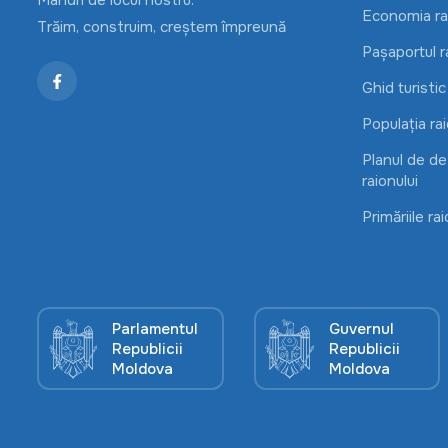
Mândri de locul nostru:
Economia rai
Trăim, construim, creștem împreună
Pașaportul r
Ghid turistic
Populația rai
Planul de d
raionului
Primăriile rai
Parlamentul
Guvernul
Republicii
Republicii
Moldova
Moldova