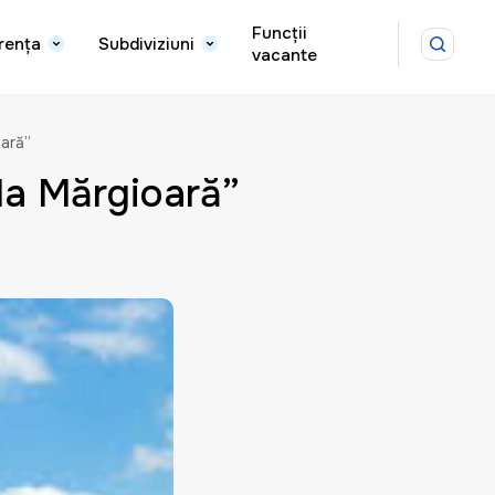
Funcții
rența
Subdiviziuni
vacante
oară”
 la Mărgioară”