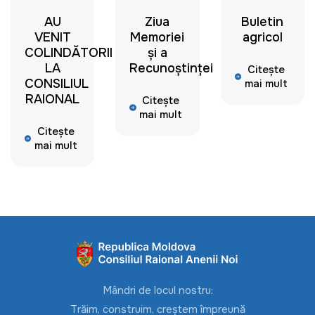
AU
Ziua
Buletin
VENIT
Memoriei
agricol
COLINDĂTORII
și a
LA
Recunoștinței
Citește
CONSILIUL
mai mult
RAIONAL
Citește
mai mult
Citește
mai mult
Mândri de locul nostru:
Trăim, construim, creștem împreună