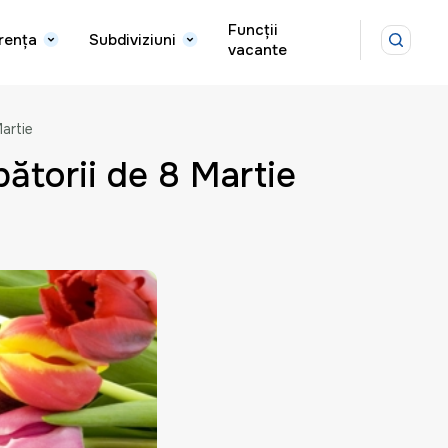
Funcții
rența
Subdiviziuni
vacante
Martie
bătorii de 8 Martie