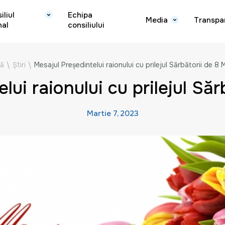
iliul
Echipa
Media
Transpa
nal
consiliului
ă
\
Știri
\
Mesajul Preşedintelui raionului cu prilejul Sărbătorii de 8 
lui raionului cu prilejul Săr
Martie 7, 2023