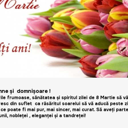
mne și domnişoare !
rile frumoase, sănătatea şi spiritul zilei de 8 Martie să 
esc din suflet ca răsăritul soarelui să vă aducă peste zi 
 ce poate fi mai pur, mai sincer, mai curat. Să aveţi par
nii, nobleţei , eleganţei şi a tandreţei!