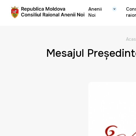
Anenii
Cons
Noi
raio
Acas
Mesajul Preşedinte