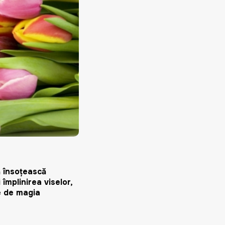
vă însoţească
împlinirea viselor,
te de magia