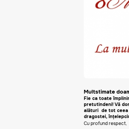
Multstimate doa
Fie ca toate împlini
pretutindeni! Vă dor
alături de tot ceea
dragostei, înţelepciu
Cu profund respect,