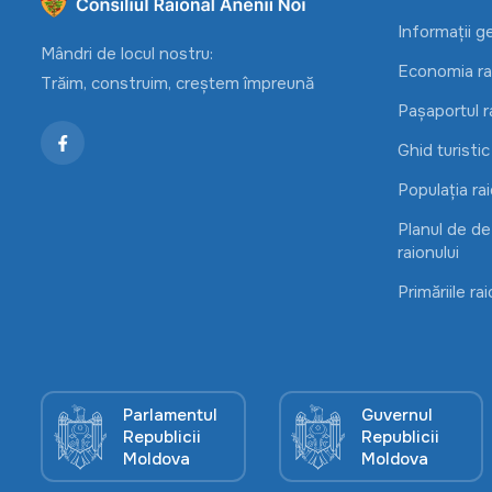
Informații g
Mândri de locul nostru:
Economia rai
Trăim, construim, creștem împreună
Pașaportul r
Ghid turistic
Populația rai
Planul de d
raionului
Primăriile rai
Parlamentul
Guvernul
Republicii
Republicii
Moldova
Moldova