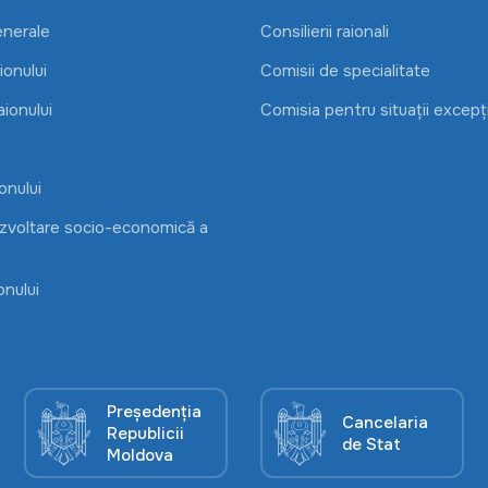
enerale
Consilierii raionali
onului
Comisii de specialitate
aionului
Comisia pentru situații excepț
onului
ezvoltare socio-economică a
onului
Președenția
Cancelaria
Republicii
de Stat
Moldova