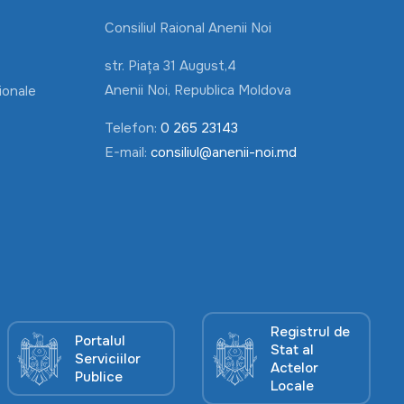
Consiliul Raional Anenii Noi
str. Piața 31 August,4
Anenii Noi, Republica Moldova
ionale
Telefon:
0 265 23143
E-mail:
consiliul@anenii-noi.md
Registrul de
Portalul
Stat al
Serviciilor
Actelor
Publice
Locale