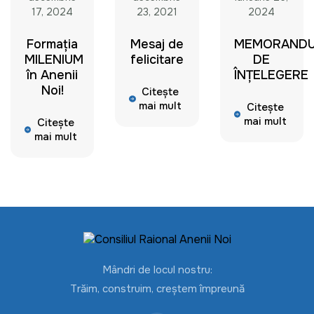
17, 2024
23, 2021
2024
Formația
Mesaj de
MEMORAND
MILENIUM
felicitare
DE
în Anenii
ÎNȚELEGERE
Noi!
Citește
mai mult
Citește
mai mult
Citește
mai mult
Mândri de locul nostru:
Trăim, construim, creștem împreună