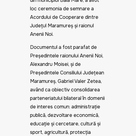
din municipiul Baia Mare, a avut
loc ceremonia de
semnare a
Acordului de Cooperare dintre
Județul Maramureș și raionul
Anenii Noi
.
Documentul a fost parafat de
Președintele raionului Anenii Noi,
Alexandru Moisei
, și de
Președintele Consiliului Județean
Maramureș, Gabriel Valer Zetea
,
având ca obiectiv consolidarea
parteneriatului bilateral în domenii
de interes comun: administrație
publică, dezvoltare economică,
educație și cercetare, cultură și
sport, agricultură, protecția