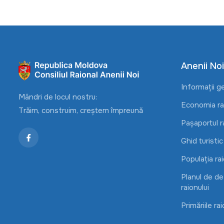
Anenii Noi
Informații g
Mândri de locul nostru:
Economia rai
Trăim, construim, creștem împreună
Pașaportul r
Ghid turistic
Populația rai
Planul de d
raionului
Primăriile rai