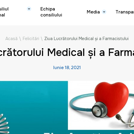
iliul
Echipa
Media
Transpa
nal
consiliului
Acasă
\
Felicitări
\
Ziua Lucrătorului Medical și a Farmacistului
rătorului Medical și a Farm
Iunie 18, 2021