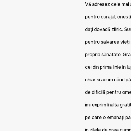
Vă adresez cele mai a
pentru curajul, onest
dați dovadă zilnic. Su
pentru salvarea vieți
propria sănătate. Gra
cei din prima linie în 
chiar și acum când pă
de dificilă pentru ome
îmi exprim înalta gra
pe care o emanați pac
în zilele de grea cu