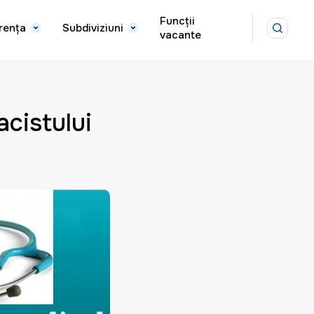
Funcții
rența
Subdiviziuni
vacante
acistului