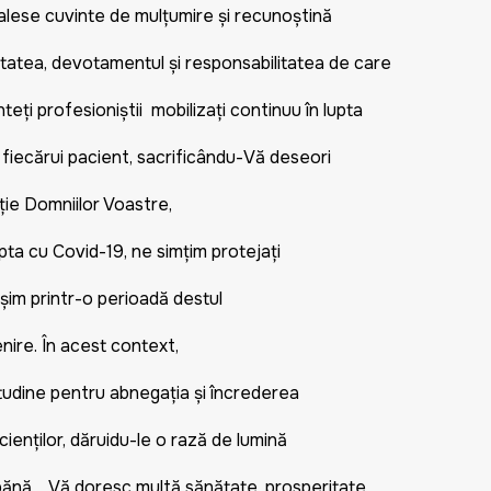
lese cuvinte de mulțumire și recunoștință
itatea, devotamentul și responsabilitatea de care
nteți profesioniștii mobilizați continuu în lupta
i fiecărui pacient, sacrificându-Vă deseori
ție Domniilor Voastre,
lupta cu Covid-19, ne simțim protejați
șim printr-o perioadă destul
nire. În acest context,
titudine pentru abnegația și încrederea
ienților, dăruidu-le o rază de lumină
mpănă. Vă doresc multă sănătate, prosperitate,