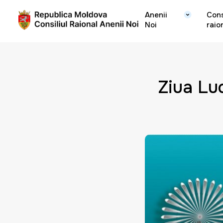
Anenii
Cons
Noi
raio
Ziua Luc