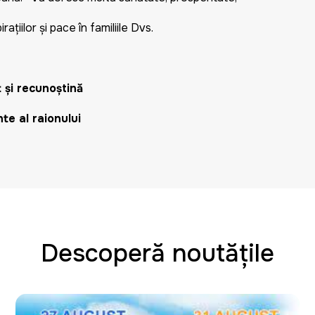
rațiilor și pace în familiile Dvs.
și recunoștință
te al raionului
Descoperă noutățile