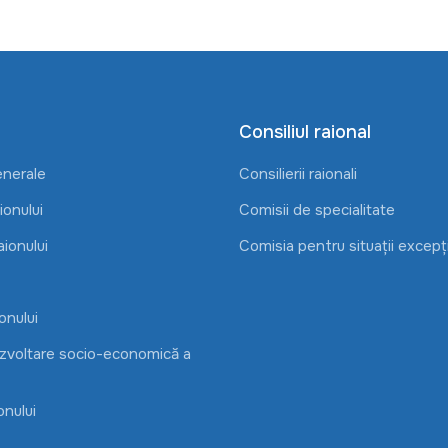
Consiliul raional
enerale
Consilierii raionali
onului
Comisii de specialitate
aionului
Comisia pentru situații excepț
onului
ezvoltare socio-economică a
onului