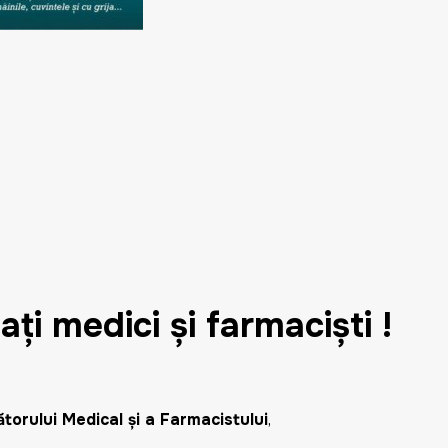
ma
ți medici și farmaciști !
ătorului Medical și a Farmacistului
,