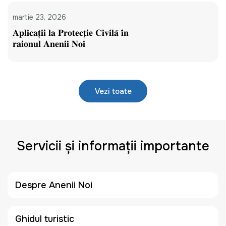
martie 23, 2026
𝐀𝐩𝐥𝐢𝐜𝐚𝐭̦𝐢𝐢 𝐥𝐚 𝐏𝐫𝐨𝐭𝐞𝐜𝐭̦𝐢𝐞 𝐂𝐢𝐯𝐢𝐥𝐚̆ 𝐢̂𝐧
𝐫𝐚𝐢𝐨𝐧𝐮𝐥 𝐀𝐧𝐞𝐧𝐢𝐢 𝐍𝐨𝐢
Vezi toate
Servicii și informații importante
Despre Anenii Noi
Ghidul turistic