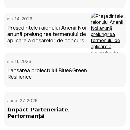
mai 14, 2026
Președintele raionului Anenii Noi
anunță prelungirea termenului de
aplicare a dosarelor de concurs
mai 11, 2026
Lansarea proiectului Blue&Green
Resilience
aprilie 27, 2026
𝗜𝗺𝗽𝗮𝗰𝘁. 𝗣𝗮𝗿𝘁𝗲𝗻𝗲𝗿𝗶𝗮𝘁𝗲.
𝗣𝗲𝗿𝗳𝗼𝗿𝗺𝗮𝗻𝘁̦𝗮̆.