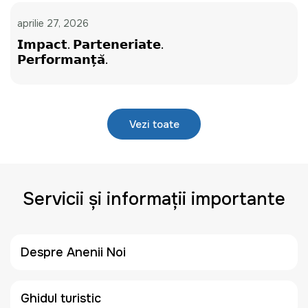
aprilie 27, 2026
𝗜𝗺𝗽𝗮𝗰𝘁. 𝗣𝗮𝗿𝘁𝗲𝗻𝗲𝗿𝗶𝗮𝘁𝗲.
𝗣𝗲𝗿𝗳𝗼𝗿𝗺𝗮𝗻𝘁̦𝗮̆.
Vezi toate
Servicii și informații importante
Despre Anenii Noi
Ghidul turistic