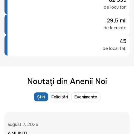
62 399
de locuitori
29,5 mii
de locuințe
45
de localități
Noutați din Anenii Noi
Știri
Felicitări
Evenimente
august 7, 2026
ANUNȚ!