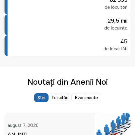
62 399
de locuitori
29,5 mii
de locuințe
45
de localități
Noutați din Anenii Noi
Știri
Felicitări
Evenimente
august 7, 2026
ANUNȚ!