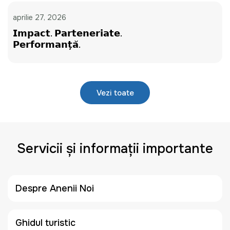
aprilie 27, 2026
𝗜𝗺𝗽𝗮𝗰𝘁. 𝗣𝗮𝗿𝘁𝗲𝗻𝗲𝗿𝗶𝗮𝘁𝗲.
𝗣𝗲𝗿𝗳𝗼𝗿𝗺𝗮𝗻𝘁̦𝗮̆.
Vezi toate
Servicii și informații importante
Despre Anenii Noi
Ghidul turistic