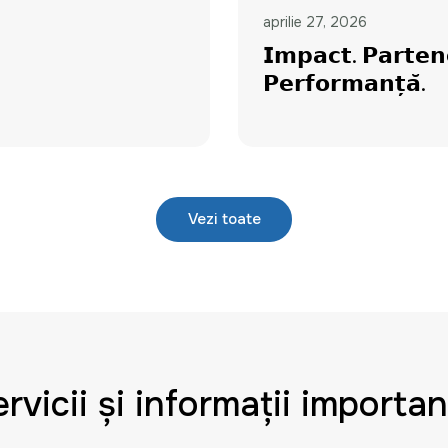
aprilie 27, 2026
𝗜𝗺𝗽𝗮𝗰𝘁. 𝗣𝗮𝗿𝘁𝗲𝗻
𝗣𝗲𝗿𝗳𝗼𝗿𝗺𝗮𝗻𝘁̦𝗮̆.
Vezi toate
rvicii și informații importa