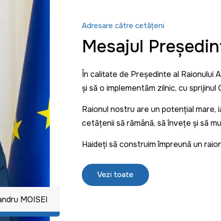
Adresare către cetățeni
Mesajul Președin
În calitate de Președinte al Raionului 
și să o implementăm zilnic, cu sprijinul C
Raionul nostru are un potențial mare,
cetățenii să rămână, să învețe și să m
Haideți să construim împreună un raio
Vezi toate
xandru MOISEI