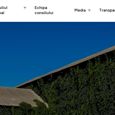
iliul
Echipa
Media
Transpa
nal
consiliului