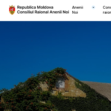
Anenii
Cons
Noi
raio