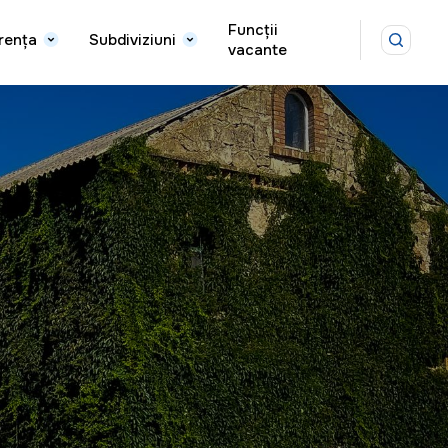
Funcții
rența
Subdiviziuni
vacante