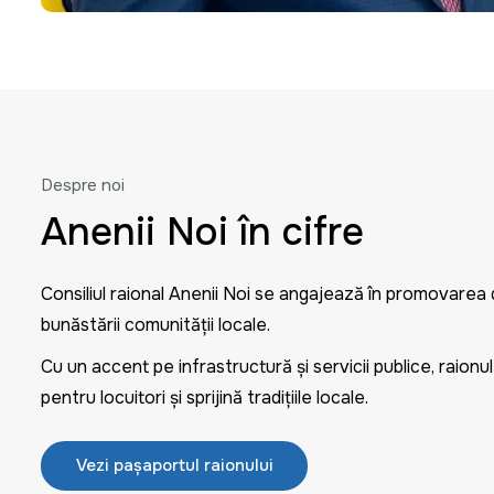
Despre noi
Anenii Noi în cifre
Consiliul raional Anenii Noi se angajează în promovarea d
bunăstării comunității locale.
Cu un accent pe infrastructură și servicii publice, raion
pentru locuitori și sprijină tradițiile locale.
Vezi pașaportul raionului