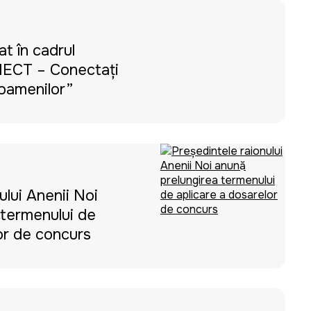
t în cadrul
NECT – Conectați
oamenilor”
ului Anenii Noi
 termenului de
or de concurs