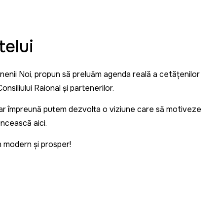
telui
Anenii Noi, propun să preluăm agenda reală a cetățenilor
onsiliului Raional și partenerilor.
 iar împreună putem dezvolta o viziune care să motiveze
uncească aici.
n modern și prosper!