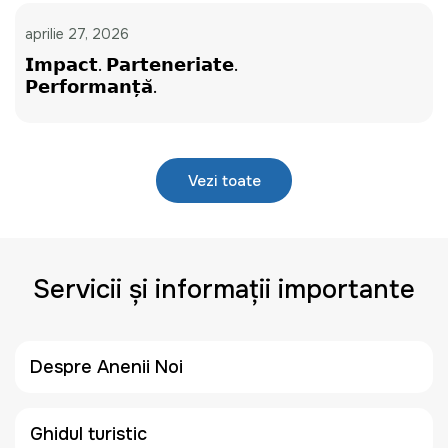
aprilie 27, 2026
𝗜𝗺𝗽𝗮𝗰𝘁. 𝗣𝗮𝗿𝘁𝗲𝗻𝗲𝗿𝗶𝗮𝘁𝗲.
𝗣𝗲𝗿𝗳𝗼𝗿𝗺𝗮𝗻𝘁̦𝗮̆.
Vezi toate
Servicii și informații importante
Despre Anenii Noi
Ghidul turistic