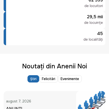
62 399
de locuitori
29,5 mii
de locuințe
45
de localități
Noutați din Anenii Noi
Știri
Felicitări
Evenimente
august 7, 2026
ANUNȚ!