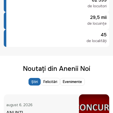
62 399
de locuitori
29,5 mii
de locuințe
45
de localități
Noutați din Anenii Noi
Știri
Felicitări
Evenimente
august 6, 2026
ANUNȚ!