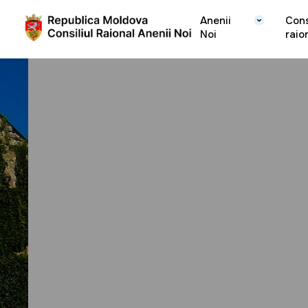
Anenii
Cons
Noi
raio