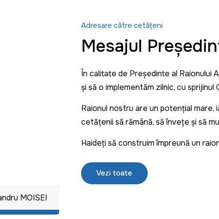
Adresare către cetățeni
Mesajul Președin
În calitate de Președinte al Raionului 
și să o implementăm zilnic, cu sprijinul C
Raionul nostru are un potențial mare,
cetățenii să rămână, să învețe și să m
Haideți să construim împreună un raio
Vezi toate
xandru MOISEI