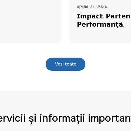
aprilie 27, 2026
𝗜𝗺𝗽𝗮𝗰𝘁. 𝗣𝗮𝗿𝘁𝗲𝗻
𝗣𝗲𝗿𝗳𝗼𝗿𝗺𝗮𝗻𝘁̦𝗮̆.
Vezi toate
rvicii și informații importa