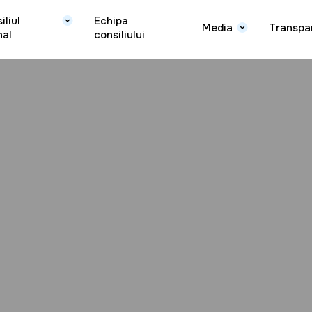
iliul
Echipa
Media
Transpa
nal
consiliului