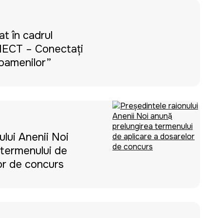
t în cadrul
NECT – Conectați
oamenilor”
ului Anenii Noi
 termenului de
or de concurs