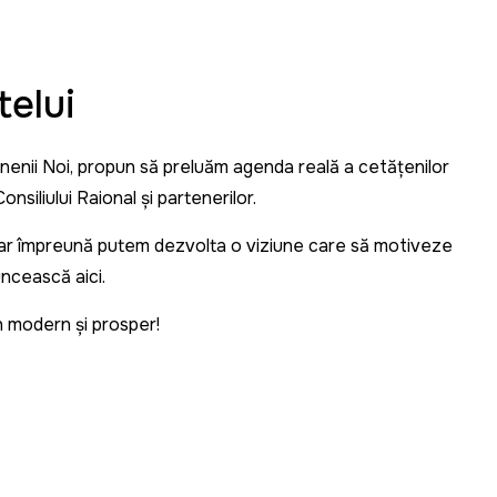
telui
Anenii Noi, propun să preluăm agenda reală a cetățenilor
onsiliului Raional și partenerilor.
 iar împreună putem dezvolta o viziune care să motiveze
uncească aici.
n modern și prosper!