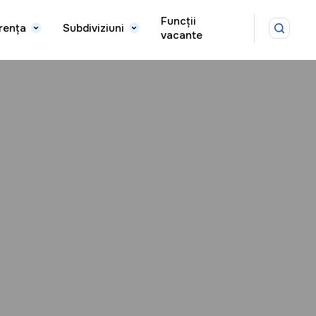
Funcții
rența
Subdiviziuni
vacante