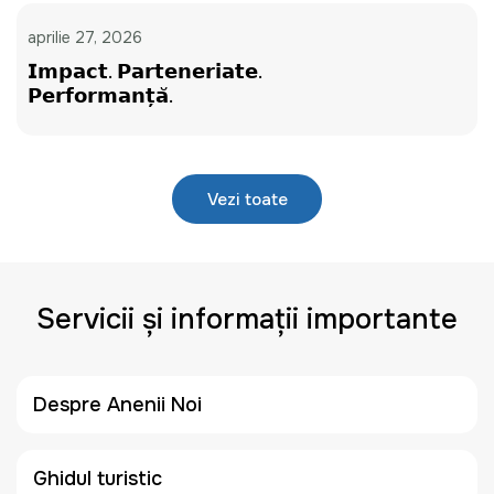
aprilie 27, 2026
𝗜𝗺𝗽𝗮𝗰𝘁. 𝗣𝗮𝗿𝘁𝗲𝗻𝗲𝗿𝗶𝗮𝘁𝗲.
𝗣𝗲𝗿𝗳𝗼𝗿𝗺𝗮𝗻𝘁̦𝗮̆.
Vezi toate
Servicii și informații importante
Despre Anenii Noi
Ghidul turistic