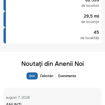
62 399
de locuitori
29,5 mii
de locuințe
45
de localități
Noutați din Anenii Noi
Știri
Felicitări
Evenimente
august 7, 2026
ANUNȚ!