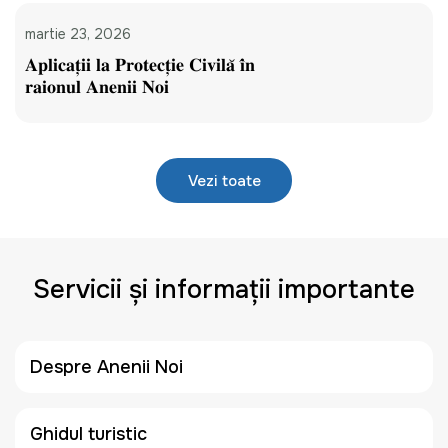
martie 23, 2026
𝐀𝐩𝐥𝐢𝐜𝐚𝐭̦𝐢𝐢 𝐥𝐚 𝐏𝐫𝐨𝐭𝐞𝐜𝐭̦𝐢𝐞 𝐂𝐢𝐯𝐢𝐥𝐚̆ 𝐢̂𝐧
𝐫𝐚𝐢𝐨𝐧𝐮𝐥 𝐀𝐧𝐞𝐧𝐢𝐢 𝐍𝐨𝐢
Vezi toate
Servicii și informații importante
Despre Anenii Noi
Ghidul turistic