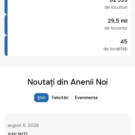
62 399
de locuitori
29,5 mii
de locuințe
45
de localități
Noutați din Anenii Noi
Știri
Felicitări
Evenimente
august 6, 2026
ANUNȚ!