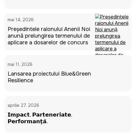
mai 14, 2026
Președintele raionului Anenii Noi
anunță prelungirea termenului de
aplicare a dosarelor de concurs
mai 11, 2026
Lansarea proiectului Blue&Green
Resilience
aprilie 27, 2026
𝗜𝗺𝗽𝗮𝗰𝘁. 𝗣𝗮𝗿𝘁𝗲𝗻𝗲𝗿𝗶𝗮𝘁𝗲.
𝗣𝗲𝗿𝗳𝗼𝗿𝗺𝗮𝗻𝘁̦𝗮̆.