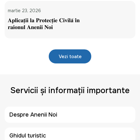
martie 23, 2026
𝐀𝐩𝐥𝐢𝐜𝐚𝐭̦𝐢𝐢 𝐥𝐚 𝐏𝐫𝐨𝐭𝐞𝐜𝐭̦𝐢𝐞 𝐂𝐢𝐯𝐢𝐥𝐚̆ 𝐢̂𝐧
𝐫𝐚𝐢𝐨𝐧𝐮𝐥 𝐀𝐧𝐞𝐧𝐢𝐢 𝐍𝐨𝐢
Vezi toate
Servicii și informații importante
Despre Anenii Noi
Ghidul turistic