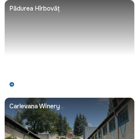
Pădurea Hîrbovăț
Află mai mult
Carlevana Winery