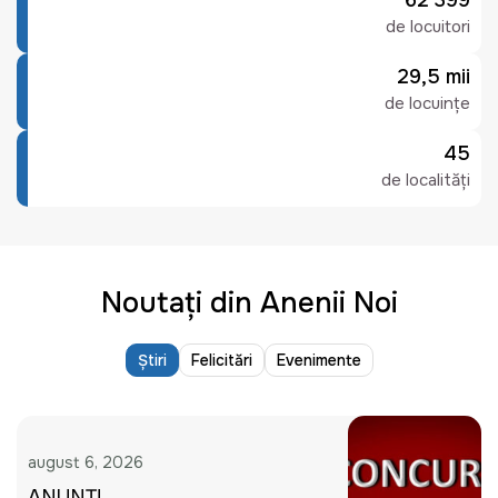
62 399
de locuitori
29,5 mii
de locuințe
45
de localități
Noutați din Anenii Noi
Știri
Felicitări
Evenimente
august 6, 2026
ANUNȚ!