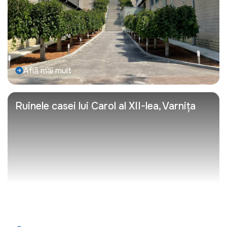
Află mai mult
Ruinele casei lui Carol al XII-lea, Varnița