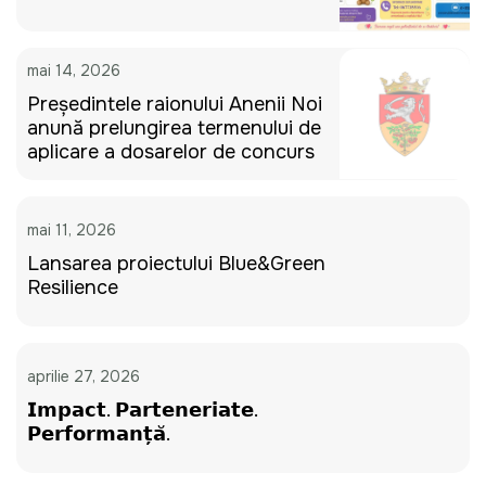
mai 14, 2026
Președintele raionului Anenii Noi
anunță prelungirea termenului de
aplicare a dosarelor de concurs
mai 11, 2026
Lansarea proiectului Blue&Green
Resilience
aprilie 27, 2026
𝗜𝗺𝗽𝗮𝗰𝘁. 𝗣𝗮𝗿𝘁𝗲𝗻𝗲𝗿𝗶𝗮𝘁𝗲.
𝗣𝗲𝗿𝗳𝗼𝗿𝗺𝗮𝗻𝘁̦𝗮̆.