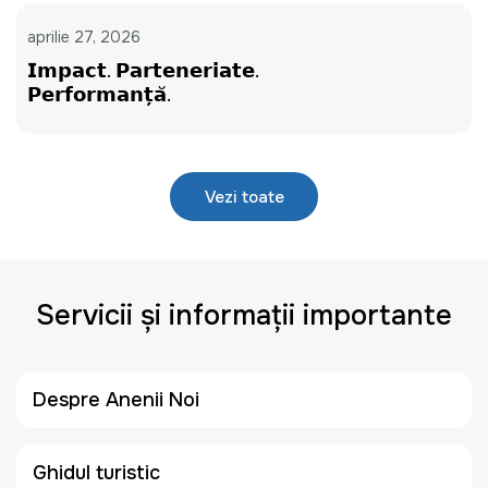
aprilie 27, 2026
𝗜𝗺𝗽𝗮𝗰𝘁. 𝗣𝗮𝗿𝘁𝗲𝗻𝗲𝗿𝗶𝗮𝘁𝗲.
𝗣𝗲𝗿𝗳𝗼𝗿𝗺𝗮𝗻𝘁̦𝗮̆.
Vezi toate
Servicii și informații importante
Despre Anenii Noi
Ghidul turistic