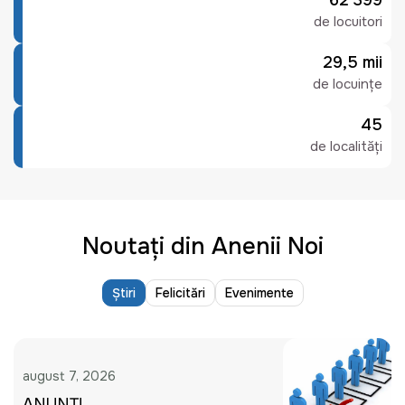
62 399
de locuitori
29,5 mii
de locuințe
45
de localități
Noutați din Anenii Noi
Știri
Felicitări
Evenimente
august 7, 2026
ANUNȚ!