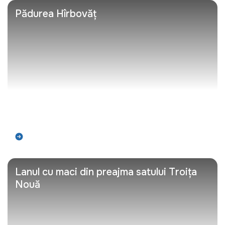
Pădurea Hîrbovăț
Află mai mult
Lanul cu maci din preajma satului Troița
Nouă