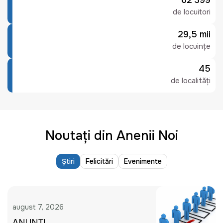
62 399
de locuitori
29,5 mii
de locuințe
45
de localități
Noutați din Anenii Noi
Știri
Felicitări
Evenimente
august 7, 2026
ANUNȚ!