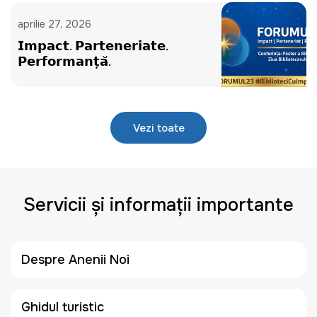
aprilie 27, 2026
𝗜𝗺𝗽𝗮𝗰𝘁. 𝗣𝗮𝗿𝘁𝗲𝗻𝗲𝗿𝗶𝗮𝘁𝗲.
𝗣𝗲𝗿𝗳𝗼𝗿𝗺𝗮𝗻𝘁̦𝗮̆.
Vezi toate
Servicii și informații importante
Despre Anenii Noi
Ghidul turistic